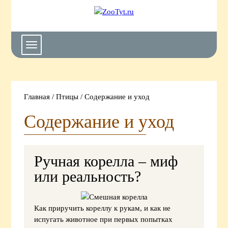
ZooTyt.ru
-
портал
о
Toggle
домашних
navigation
животных
Главная
/
Птицы
/
Содержание и уход
Содержание и уход
Ручная корелла – миф
или реальность?
Как приручить кореллу к рукам, и как не
испугать животное при первых попытках