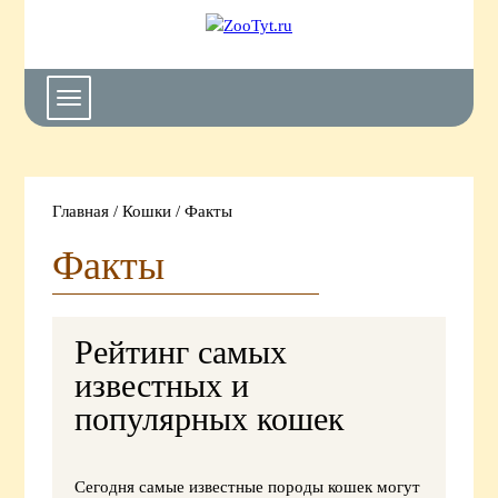
ZooTyt.ru
-
портал
о
Toggle
домашних
navigation
животных
Главная
/
Кошки
/
Факты
Факты
Рейтинг самых
известных и
популярных кошек
Сегодня самые известные породы кошек могут