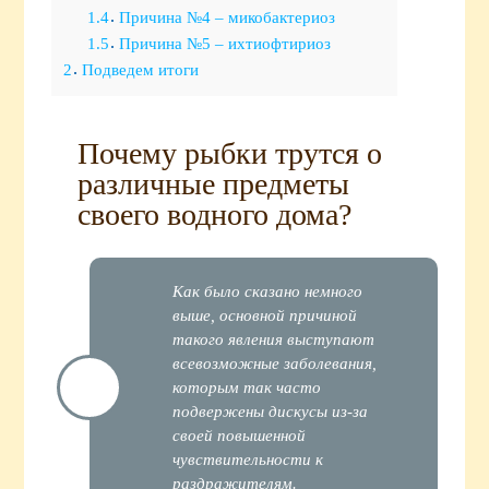
1.4
Причина №4 – микобактериоз
1.5
Причина №5 – ихтиофтириоз
2
Подведем итоги
Почему рыбки трутся о
различные предметы
своего водного дома?
Как было сказано немного
выше, основной причиной
такого явления выступают
всевозможные заболевания,
которым так часто
подвержены дискусы из-за
своей повышенной
чувствительности к
раздражителям.