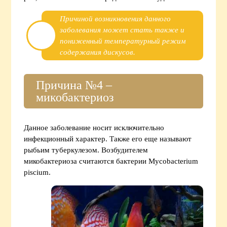
Причиной возникновения данного
заболевания может стать также и
пониженный температурный режим
содержания дискусов.
Причина №4 –
микобактериоз
Данное заболевание носит исключительно
инфекционный характер. Также его еще называют
рыбьим туберкулезом. Возбудителем
микобактериоза считаются бактерии Mycobacterium
piscium.