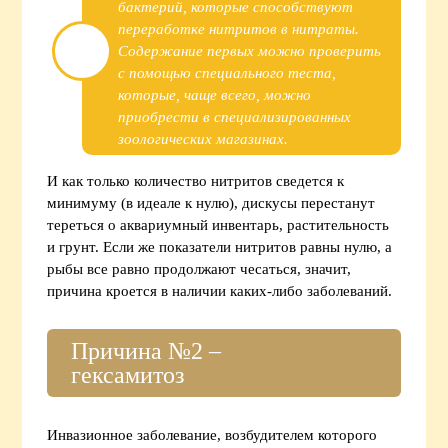
бактерий, которые способствуют
переработке нитритов в нитраты.
Содержание первых можно проверить
с помощью специального теста,
которые, чаще всего, можно
приобрести в специализированных
зоологических магазинах.
И как только количество нитритов сведется к
минимуму (в идеале к нулю), дискусы перестанут
тереться о аквариумный инвентарь, растительность
и грунт. Если же показатели нитритов равны нулю, а
рыбы все равно продолжают чесаться, значит,
причина кроется в наличии каких-либо заболеваний.
Причина №2 –
гексамитоз
Инвазионное заболевание, возбудителем которого