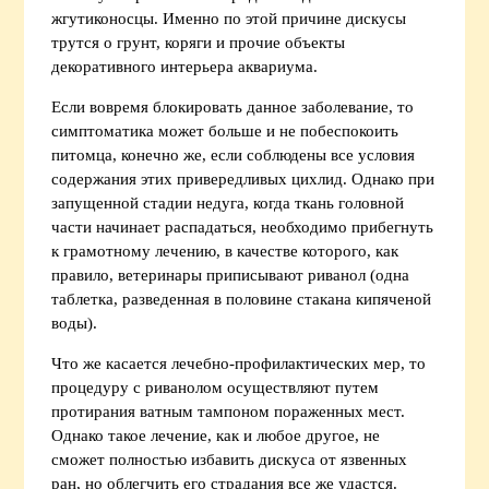
жгутиконосцы. Именно по этой причине дискусы
трутся о грунт, коряги и прочие объекты
декоративного интерьера аквариума.
Если вовремя блокировать данное заболевание, то
симптоматика может больше и не побеспокоить
питомца, конечно же, если соблюдены все условия
содержания этих привередливых цихлид. Однако при
запущенной стадии недуга, когда ткань головной
части начинает распадаться, необходимо прибегнуть
к грамотному лечению, в качестве которого, как
правило, ветеринары приписывают риванол (одна
таблетка, разведенная в половине стакана кипяченой
воды).
Что же касается лечебно-профилактических мер, то
процедуру с риванолом осуществляют путем
протирания ватным тампоном пораженных мест.
Однако такое лечение, как и любое другое, не
сможет полностью избавить дискуса от язвенных
ран, но облегчить его страдания все же удастся.