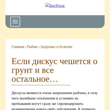
ZooTyt.ru
-
портал
о
Toggle
домашних
navigation
животных
Главная
›
Рыбки
›
Здоровье и болезни
Если дискус чешется о
грунт и все
остальное…
Дискусы являются очень капризными рыбами, в силу
чего малейшие отклонения в условиях их
пребывания могут сразу же спровоцировать
возникновение какого-либо заболевания. К примеру,