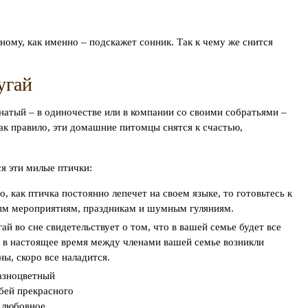
ному, как именно – подскажет сонник. Так к чему же снится
угай
натый – в одиночестве или в компании со своими собратьями –
ак правило, эти домашние питомцы снятся к счастью,
ся эти милые птички:
о, как птичка постоянно лепечет на своем языке, то готовьтесь к
ым мероприятиям, праздникам и шумным гуляниям.
 во сне свидетельствует о том, что в вашей семье будет все
и в настоящее время между членами вашей семье возникли
ны, скоро все наладится.
азноцветный
обей прекрасного
е любовное