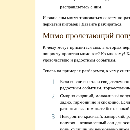
расправляетесь с ним.
И такие сны могут толковаться совсем по-раз
пернатый питомец? Давайте разбираться.
Мимо пролетающий поп
К чему могут присниться сны, в которых пер
попросту пролетал мимо вас? Ко многому! К
удовольствию и радостным событиям.
Теперь на примерах разберемся, к чему снят
Если во сне вы стали свидетелем тог
радостным событиям, торжественн
Смирно сидящий, молчаливый попугай
ладно, гармонично и спокойно. Есл
разногласия, то можете быть спокой
Невероятно красивый, заморский, р
попугая – великолепный сон для ос
пола, сулящий им неимоверно ярко