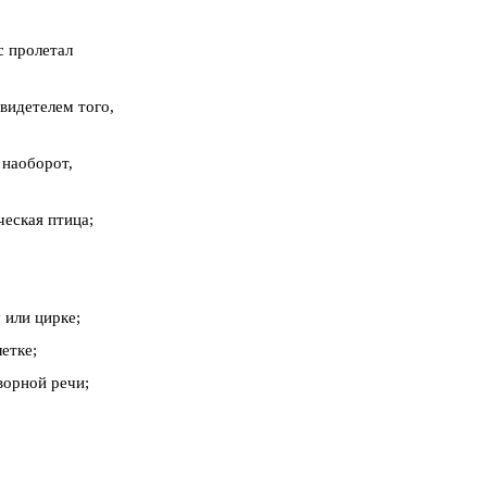
с пролетал
свидетелем того,
 наоборот,
ческая птица;
 или цирке;
етке;
ворной речи;