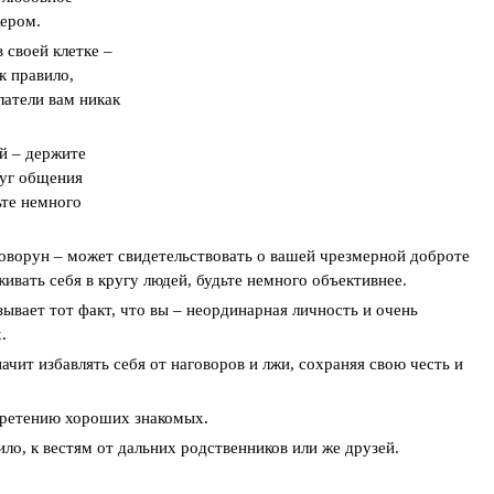
жером.
 своей клетке –
ак правило,
латели вам никак
й – держите
руг общения
ьте немного
ворун – может свидетельствовать о вашей чрезмерной доброте
ивать себя в кругу людей, будьте немного объективнее.
зывает тот факт, что вы – неординарная личность и очень
.
ачит избавлять себя от наговоров и лжи, сохраняя свою честь и
бретению хороших знакомых.
ло, к вестям от дальних родственников или же друзей.