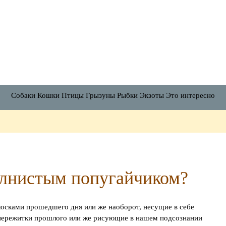
ZooTyt.ru
-
портал
о
домашних
животных
Собаки
Кошки
Птицы
Грызуны
Рыбки
Экзоты
Это интересно
волнистым попугайчиком?
лосками прошедшего дня или же наоборот, несущие в себе
 пережитки прошлого или же рисующие в нашем подсознании