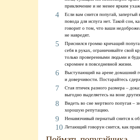
приключение и не менее ярким уха
Если вам снится попугай, запертый в
повода для испуга нет. Такой сон, к
говорит о том, что ваши недоброже
не навредят.
Приснился громко кричащий попуга
себя в руках, ограничивайте свой к
только проверенными людьми и буд
скромнее в повседневной жизни.
Выступающий на арене домашний го
и доверчивости. Постарайтесь сдерж
Стая птичек разного размера – дока
выгодно выделяетесь на воне других
Видеть во сне мертвого попугая – зн
хорошую репутацию.
Ненавязчивый пернатый снится к о
Летающий говорун снится, как прави
Поймать попугайчика