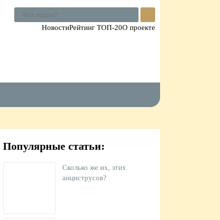
Поиск
по
Новости
Рейтинг ТОП-20
О проекте
сайту
Популярные статьи:
Сколько же их, этих
анциструсов?