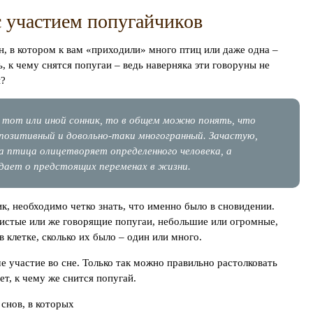
с участием попугайчиков
н, в котором к вам «приходили» много птиц или даже одна –
ь, к чему снятся попугаи – ведь наверняка эти говоруны не
ы?
 тот или иной сонник, то в общем можно понять, что
 позитивный и довольно-таки многогранный. Зачастую,
а птица олицетворяет определенного человека, а
ает о предстоящих переменах в жизни.
ик, необходимо четко знать, что именно было в сновидении.
нистые или же говорящие попугаи, небольшие или огромные,
в клетке, сколько их было – один или много.
е участие во сне. Только так можно правильно растолковать
ет, к чему же снится попугай.
снов, в которых