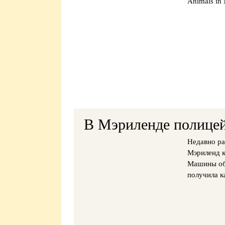
Animals in
В Мэриленде полицейс
Недавно ра
Мэриленд к
Машины объ
получила к