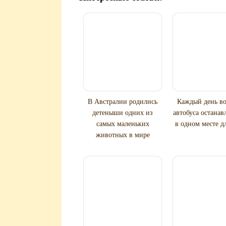
В Австралии родились
Каждый день во
детеныши одних из
автобуса останав
самых маленьких
в одном месте д
животных в мире