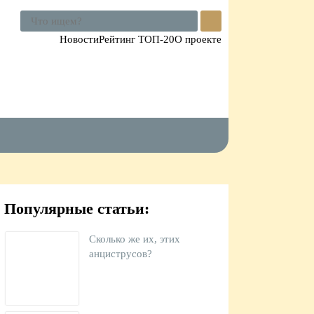
Поиск
по
Новости
Рейтинг ТОП-20
О проекте
сайту
Популярные статьи:
Сколько же их, этих
анциструсов?