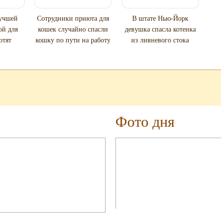
лучшей
Сотрудники приюта для
В штате Нью-Йорк
ой для
кошек случайно спасли
девушка спасла котенка
отят
кошку по пути на работу
из ливневого стока
Фото дня