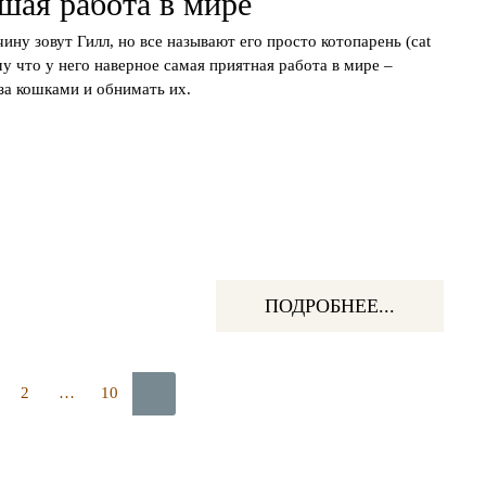
шая работа в мире
ину зовут Гилл, но все называют его просто котопарень (cat
му что у него наверное самая приятная работа в мире –
за кошками и обнимать их.
ПОДРОБНЕЕ...
2
…
10