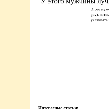
У этого мужчины луч
Этого мужч
guy), пото
ухаживать 
1
Интересные статьи: