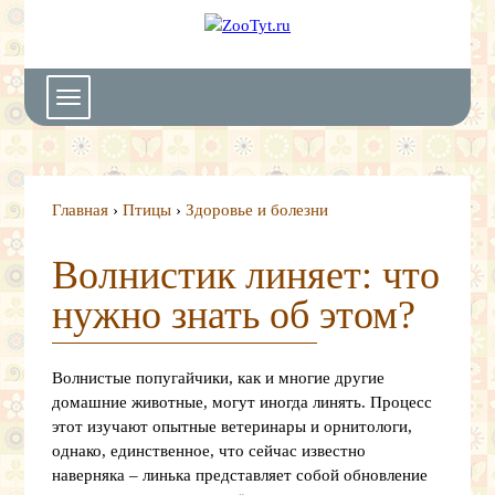
ZooTyt.ru
-
портал
о
Toggle
домашних
navigation
животных
Главная
›
Птицы
›
Здоровье и болезни
Волнистик линяет: что
нужно знать об этом?
Волнистые попугайчики, как и многие другие
домашние животные, могут иногда линять. Процесс
этот изучают опытные ветеринары и орнитологи,
однако, единственное, что сейчас известно
наверняка – линька представляет собой обновление