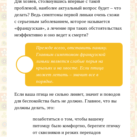
Для хозяев, столкнувшись впервые с такой
проблемой, наиболее актуальный вопрос будет – что
делать? Ведь симптомы первой линьки очень схожи
с серьезным заболеванием, которое называется
«французская», а лечение при таких обстоятельствах
неэффективно и оно ведет к смерти?
Прежде всего, отставить панику.
Главным симптомом французской
линьки является слабые перья на
крыльях и на хвосте. Если птица
может летать – значит все в
порядке.
Если ваша птица не сильно линяет, значит и поводов
для беспокойства быть не должно. Главное, что вы
должны делать, это:
позаботиться о том, чтобы вашему
питомцу было комфортно, берегите птичку
от сквозняков и резких перепадов