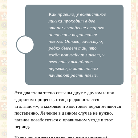
Как правило, у волнистиков
линька проходит в два
этапа: выпадение старого
оперения и вырастание
нового. Однако, зачастую,
редко бывает так, что
когда попугайчик линяет, у
него сразу выпадают
перышки, а лишь потом
начинают расти новые.
Эти два этапа тесно связаны друг с другом и при
здоровом процессе, птица редко остается
«голышом», а маховые и хвостовые перья меняются
постепенно. Лечение в данном случае не нужно,
главное позаботиться о правильном уходе в этот
период.
Какие же симптомы того, что ваш волнистый